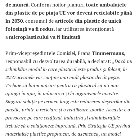
de muncă
. Conform noilor planuri,
toate ambalajele
din plastic de pe piața UE vor deveni reciclabile până
în 2030
, consumul de
articole din plastic de unică
folosință va fi redus
, iar utilizarea intenționată
a
microplasticului va fi limitată
.
Prim-vicepreședintele Comisiei, Frans
Timmermans
,
responsabil cu dezvoltarea durabilă, a declarat: „
Dacă nu
schimbăm modul în care plasticul este produs și folosit, în
2050 oceanele vor conține mai mult plastic decât pește.
Trebuie să luăm măsuri pentru ca plasticul să nu mai
ajungă în apa, în mâncarea și în organismele noastre.
Singura soluție pe termen lung este reducerea deșeurilor din
plastic, printr-o reciclare și o reutilizare sporite. Aceasta e o
provocare pe care cetățenii, industria și administrațiile
trebuie să o soluționeze împreună. Prin Strategia UE privind
materialele plastice propunem, de asemenea, un model