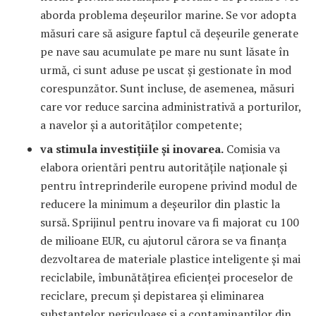
aborda problema deșeurilor marine. Se vor adopta
măsuri care să asigure faptul că deșeurile generate
pe nave sau acumulate pe mare nu sunt lăsate în
urmă, ci sunt aduse pe uscat și gestionate în mod
corespunzător. Sunt incluse, de asemenea, măsuri
care vor reduce sarcina administrativă a porturilor,
a navelor și a autorităților competente;
va stimula investițiile și inovarea.
Comisia va
elabora orientări pentru autoritățile naționale și
pentru întreprinderile europene privind modul de
reducere la minimum a deșeurilor din plastic la
sursă. Sprijinul pentru inovare va fi majorat cu 100
de milioane EUR, cu ajutorul cărora se va finanța
dezvoltarea de materiale plastice inteligente și mai
reciclabile, îmbunătățirea eficienței proceselor de
reciclare, precum și depistarea și eliminarea
substanțelor periculoase și a contaminanților din