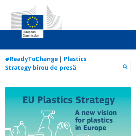
Skip
#ReadyToChange
|
Plastics
to
Strategy birou de presă
Content