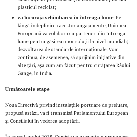
plasticul reciclat;
va încuraja schimbarea în întreaga lume
. Pe
lângă îndeplinirea acestor angajamente, Uniunea
Europeană va colabora cu parteneri din întreaga
lume pentru găsirea unor soluții la nivel mondial și
dezvoltarea de standarde internaționale. Vom
continua, de asemenea, să sprijinim inițiative din
alte țări, așa cum am făcut pentru curățarea Râului
Gange, în India.
Următoarele etape
Noua Directivă privind instalațiile portuare de preluare,
propusă astăzi, va fi transmisă Parlamentului European
și Consiliului în vederea adoptării.
În cursul anului 2018, Comisia va prezenta o propunere