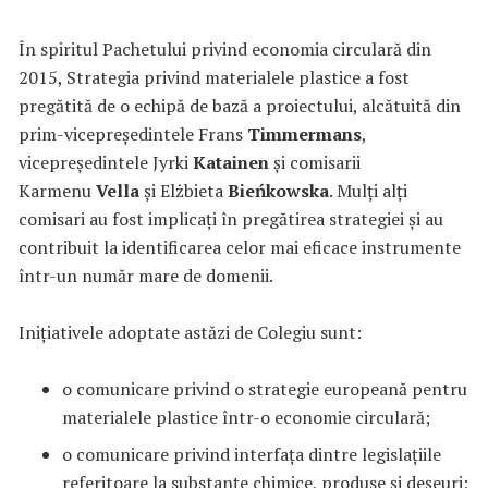
În spiritul Pachetului privind economia circulară din
2015, Strategia privind materialele plastice a fost
pregătită de o echipă de bază a proiectului, alcătuită din
prim-vicepreședintele Frans
Timmermans
,
vicepreședintele Jyrki
Katainen
și comisarii
Karmenu
Vella
și Elżbieta
Bieńkowska
. Mulți alți
comisari au fost implicați în pregătirea strategiei și au
contribuit la identificarea celor mai eficace instrumente
într-un număr mare de domenii.
Inițiativele adoptate astăzi de Colegiu sunt:
o comunicare privind o strategie europeană pentru
materialele plastice într-o economie circulară;
o comunicare privind interfața dintre legislațiile
referitoare la substanțe chimice, produse și deșeuri;