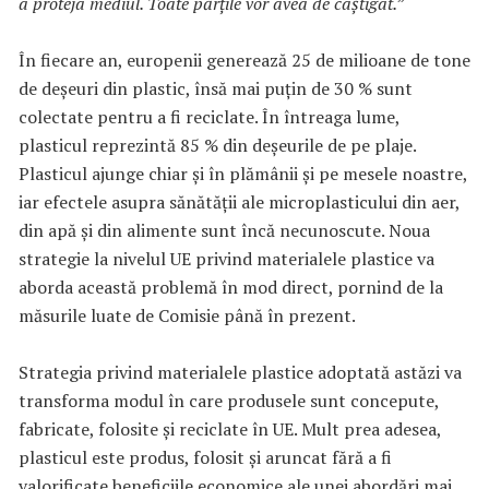
a proteja mediul. Toate părțile vor avea de câștigat.
”
În fiecare an, europenii generează 25 de milioane de tone
de deșeuri din plastic, însă mai puțin de 30 % sunt
colectate pentru a fi reciclate. În întreaga lume,
plasticul reprezintă 85 % din deșeurile de pe plaje.
Plasticul ajunge chiar și în plămânii și pe mesele noastre,
iar efectele asupra sănătății ale microplasticului din aer,
din apă și din alimente sunt încă necunoscute. Noua
strategie la nivelul UE privind materialele plastice va
aborda această problemă în mod direct, pornind de la
măsurile luate de Comisie până în prezent.
Strategia privind materialele plastice adoptată astăzi va
transforma modul în care produsele sunt concepute,
fabricate, folosite și reciclate în UE. Mult prea adesea,
plasticul este produs, folosit și aruncat fără a fi
valorificate beneficiile economice ale unei abordări mai