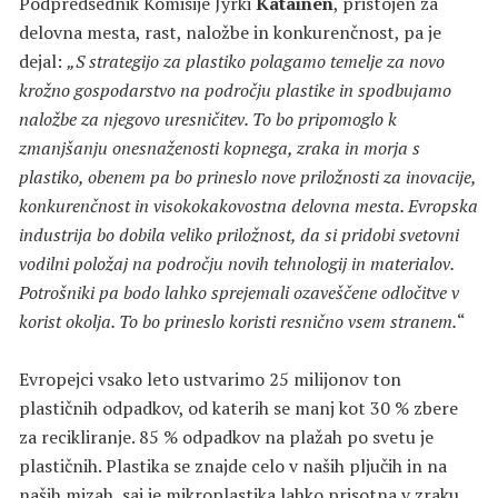
Podpredsednik Komisije Jyrki
Katainen
, pristojen za
delovna mesta, rast, naložbe in konkurenčnost, pa je
dejal:
„S strategijo za plastiko polagamo temelje za novo
krožno gospodarstvo na področju plastike in spodbujamo
naložbe za njegovo uresničitev. To bo pripomoglo k
zmanjšanju onesnaženosti kopnega, zraka in morja s
plastiko, obenem pa bo prineslo nove priložnosti za inovacije,
konkurenčnost in visokokakovostna delovna mesta. Evropska
industrija bo dobila veliko priložnost, da si pridobi svetovni
vodilni položaj na področju novih tehnologij in materialov.
Potrošniki pa bodo lahko sprejemali ozaveščene odločitve v
korist okolja. To bo prineslo koristi resnično vsem stranem.
“
Evropejci vsako leto ustvarimo 25 milijonov ton
plastičnih odpadkov, od katerih se manj kot 30 % zbere
za recikliranje. 85 % odpadkov na plažah po svetu je
plastičnih. Plastika se znajde celo v naših pljučih in na
naših mizah, saj je mikroplastika lahko prisotna v zraku,