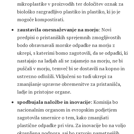
mikroplastike v proizvodih ter določitev oznak za
biološko razgradljivo plastiko in plastiko, ki jo je
mogoče kompostirati.
zaustavila onesnaževanje na morju
: Novi
predpisi o pristaniških sprejemnih zmogljivostih
bodo obravnavali morske odpadke na morju z
ukrepi, s katerimi bomo zagotovili, da se odpadki, ki
nastajajo na ladjah ali se zajamejo na morju, ne bi
puščali v morju, temveč bi se dostavili na kopno in
ustrezno odložili. Vključeni so tudi ukrepi za
zmanjšanje upravne obremenitve za pristanišča,
ladje in pristojne organe.
spodbujala naložbe in inovacije:
Komisija bo
nacionalnim organom in evropskim podjetjem
zagotovila smernice o tem, kako zmanjšati
plastične odpadke pri viru. Za inovacije bo na voljo
okrepljena podpora, saj bo razvoju pametnejših