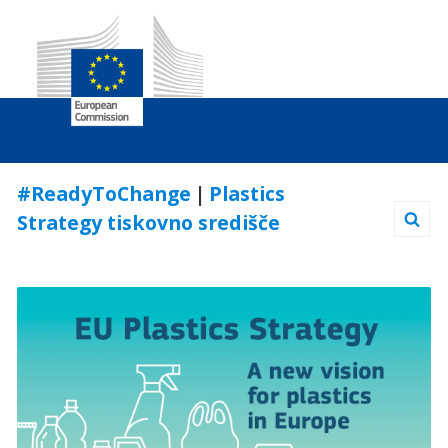
Skip
#ReadyToChange
|
Plastics
to
Strategy tiskovno središče
Content