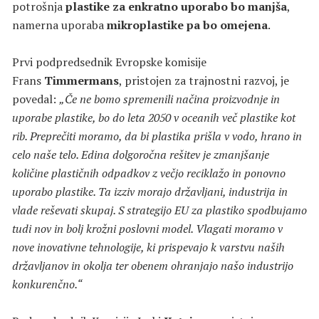
potrošnja
plastike za enkratno uporabo bo manjša
,
namerna uporaba
mikroplastike pa bo omejena
.
Prvi podpredsednik Evropske komisije
Frans
Timmermans
, pristojen za trajnostni razvoj, je
povedal:
„Če ne bomo spremenili načina proizvodnje in
uporabe plastike, bo do leta 2050 v oceanih več plastike kot
rib. Preprečiti moramo, da bi plastika prišla v vodo, hrano in
celo naše telo. Edina dolgoročna rešitev je zmanjšanje
količine plastičnih odpadkov z večjo reciklažo in ponovno
uporabo plastike. Ta izziv morajo državljani, industrija in
vlade reševati skupaj. S strategijo EU za plastiko spodbujamo
tudi nov in bolj krožni poslovni model. Vlagati moramo v
nove inovativne tehnologije, ki prispevajo k varstvu naših
državljanov in okolja ter obenem ohranjajo našo industrijo
konkurenčno.“