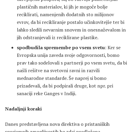
plastičnih materialov, ki jih je mogoče bolje
reciklirati, namenjenih dodatnih sto milijonov
evrov, da bi recikliranje postalo učinkovitejše ter bi
lahko sledili nevarnim snovem in onesnaževalom in
jih odstranjevali iz reciklirane plastike.
spodbudila spremembe po vsem svetu
: Ker se
Evropska unija zaveda svoje odgovornosti, bomo
prav tako sodelovali s partnerji po vsem svetu, da bi
našli rešitve na svetovni ravni in razvili
mednarodne standarde. Še naprej si bomo
prizadevali, da bi podpirali druge, kot npr. pri
sanaciji reke Ganges v Indiji.
Nadaljnji koraki
Danes predstavljena nova direktiva o pristaniških
sprejemnih zmogljivostih bo zdaj predložena