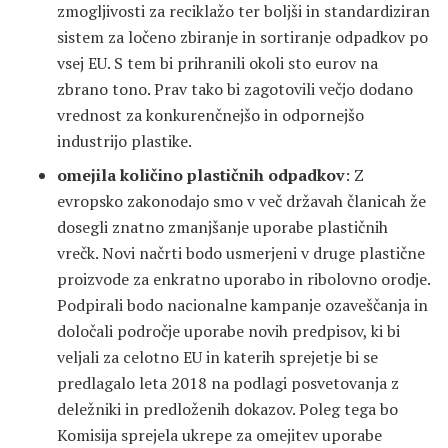
zmogljivosti za reciklažo ter boljši in standardiziran
sistem za ločeno zbiranje in sortiranje odpadkov po
vsej EU. S tem bi prihranili okoli sto eurov na
zbrano tono. Prav tako bi zagotovili večjo dodano
vrednost za konkurenčnejšo in odpornejšo
industrijo plastike.
omejila količino plastičnih odpadkov
: Z
evropsko zakonodajo smo v več državah članicah že
dosegli znatno zmanjšanje uporabe plastičnih
vrečk. Novi načrti bodo usmerjeni v druge plastične
proizvode za enkratno uporabo in ribolovno orodje.
Podpirali bodo nacionalne kampanje ozaveščanja in
določali področje uporabe novih predpisov, ki bi
veljali za celotno EU in katerih sprejetje bi se
predlagalo leta 2018 na podlagi posvetovanja z
deležniki in predloženih dokazov. Poleg tega bo
Komisija sprejela ukrepe za omejitev uporabe