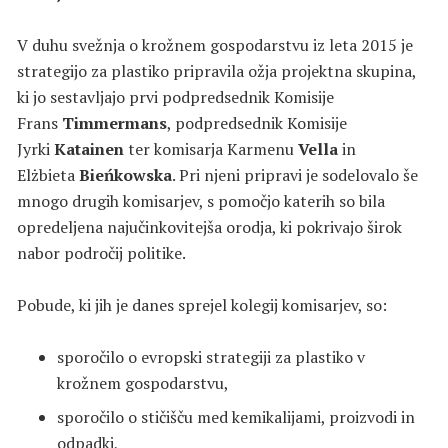
V duhu svežnja o krožnem gospodarstvu iz leta 2015 je
strategijo za plastiko pripravila ožja projektna skupina,
ki jo sestavljajo prvi podpredsednik Komisije
Frans
Timmermans
, podpredsednik Komisije
Jyrki
Katainen
ter komisarja Karmenu
Vella
in
Elżbieta
Bieńkowska
. Pri njeni pripravi je sodelovalo še
mnogo drugih komisarjev, s pomočjo katerih so bila
opredeljena najučinkovitejša orodja, ki pokrivajo širok
nabor področij politike.
Pobude, ki jih je danes sprejel kolegij komisarjev, so:
sporočilo o evropski strategiji za plastiko v
krožnem gospodarstvu,
sporočilo o stičišču med kemikalijami, proizvodi in
odpadki,