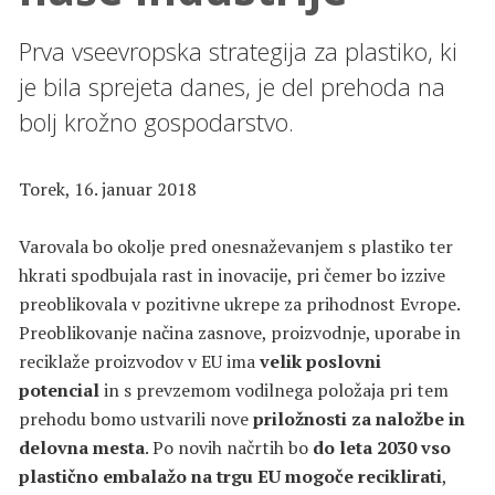
Prva vseevropska strategija za plastiko, ki
je bila sprejeta danes, je del prehoda na
bolj krožno gospodarstvo.
Torek, 16. januar 2018
Varovala bo okolje pred onesnaževanjem s plastiko ter
hkrati spodbujala rast in inovacije, pri čemer bo izzive
preoblikovala v pozitivne ukrepe za prihodnost Evrope.
Preoblikovanje načina zasnove, proizvodnje, uporabe in
reciklaže proizvodov v EU ima
velik poslovni
potencial
in s prevzemom vodilnega položaja pri tem
prehodu bomo ustvarili nove
priložnosti za naložbe in
delovna mesta
. Po novih načrtih bo
do leta 2030 vso
plastično embalažo na trgu EU mogoče reciklirati
,