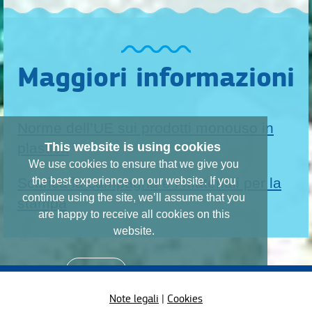
Maggiori informazioni
Norme dell’UE sui prodotti monouso in
plastica
This website is using cookies
We use cookies to ensure that we give you
Scarica la campagna e i materiali per la
the best experience on our website. If you
continue using the site, we’ll assume that you
stampa
are happy to receive all cookies on this
website.
Learn more
Continue
Note legali
|
Cookies