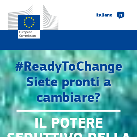
italiano
IT
#ReadyToChange
Siete pronti a
cambiare?
IL POTERE