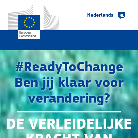
Nederlands
NL
#ReadyToChange
Ben jij klaar voor
verandering?
DE VERLEIDELIJKE