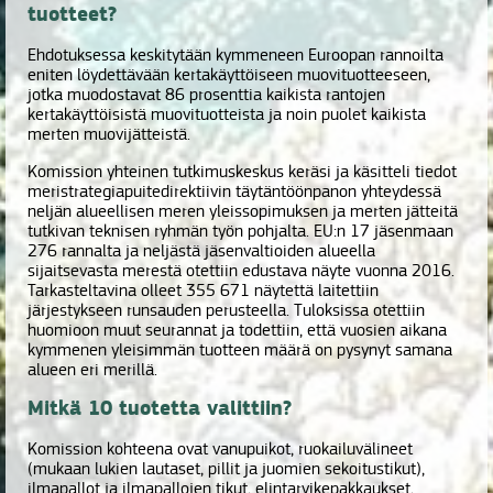
tuotteet?
Ehdotuksessa keskitytään kymmeneen Euroopan rannoilta
eniten löydettävään kertakäyttöiseen muovituotteeseen,
jotka muodostavat 86 prosenttia kaikista rantojen
kertakäyttöisistä muovituotteista ja noin puolet kaikista
merten muovijätteistä.
Komission yhteinen tutkimuskeskus keräsi ja käsitteli tiedot
meristrategiapuitedirektiivin täytäntöönpanon yhteydessä
neljän alueellisen meren yleissopimuksen ja merten jätteitä
tutkivan teknisen ryhmän työn pohjalta. EU:n 17 jäsenmaan
276 rannalta ja neljästä jäsenvaltioiden alueella
sijaitsevasta merestä otettiin edustava näyte vuonna 2016.
Tarkasteltavina olleet 355 671 näytettä laitettiin
järjestykseen runsauden perusteella. Tuloksissa otettiin
huomioon muut seurannat ja todettiin, että vuosien aikana
kymmenen yleisimmän tuotteen määrä on pysynyt samana
alueen eri merillä.
Mitkä 10 tuotetta valittiin?
Komission kohteena ovat vanupuikot, ruokailuvälineet
(mukaan lukien lautaset, pillit ja juomien sekoitustikut),
ilmapallot ja ilmapallojen tikut, elintarvikepakkaukset,