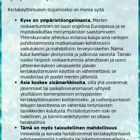
Kertakäyttömuovin torjumiseksi on monia syitä:
Kyse on ympäristöongelmasta.
Merten
roskaantuminen on suuri ongelma Euroopassa ja se
myötävaikuttaa meriympäristön saastumiseen.
Yhteiskunnalle aiheutuu erilaisia kuluja aina rantojen
puhdistamisesta matkailualaan kohdistuviin
vaikutuksiin ja mahdollisiin terveysriskeihin. Nämä
kulut katetaan yksityisistä ja julkisista varoista. Tämän
vuoksi helposti roskaantumista aiheuttavan ja usein
jätteenkeräyksen ulkopuolelle jäävän
kertakäyttömuovin käyttöä on vähennettävä; se
muodostaa yli puolet merten jätteistä.
Asia koskee sisämarkkinoita
, sillä yhä useammat
jäsenmaat tai paikallisviranomaiset ryhtyvät
yksittäisiin toimenpiteisiin erityyppisten
kertakäyttömuovien kieltämiseksi, ja ruohonjuuritason
tekojen tavoitteena on vähentää tietynlaisten
tarvikkeiden kulutusta. Pirstaloitumisen riski on
todellinen, ja toimintaedellytysten on oltava
tasapuolisia.
Tämä on myös taloudellinen mahdollisuus
innovoida ja korvata haitallisimmat kertakäyttömuovit
edistyneemmillä tuotteilla tai liiketoimintamalleilla –