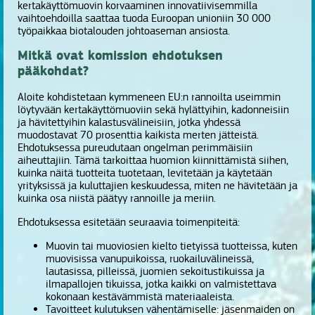
kertakäyttömuovin korvaaminen innovatiivisemmilla
vaihtoehdoilla saattaa tuoda Euroopan unioniin 30 000
työpaikkaa biotalouden johtoaseman ansiosta.
Mitkä ovat komission ehdotuksen
pääkohdat?
Aloite kohdistetaan kymmeneen EU:n rannoilta useimmin
löytyvään kertakäyttömuoviin sekä hylättyihin, kadonneisiin
ja hävitettyihin kalastusvälineisiin, jotka yhdessä
muodostavat 70 prosenttia kaikista merten jätteistä.
Ehdotuksessa pureudutaan ongelman perimmäisiin
aiheuttajiin. Tämä tarkoittaa huomion kiinnittämistä siihen,
kuinka näitä tuotteita tuotetaan, levitetään ja käytetään
yrityksissä ja kuluttajien keskuudessa, miten ne hävitetään ja
kuinka osa niistä päätyy rannoille ja meriin.
Ehdotuksessa esitetään seuraavia toimenpiteitä:
Muovin tai muoviosien kielto tietyissä tuotteissa, kuten
muovisissa vanupuikoissa, ruokailuvälineissä,
lautasissa, pilleissä, juomien sekoitustikuissa ja
ilmapallojen tikuissa, jotka kaikki on valmistettava
kokonaan kestävämmistä materiaaleista.
Tavoitteet kulutuksen vähentämiselle: jäsenmaiden on