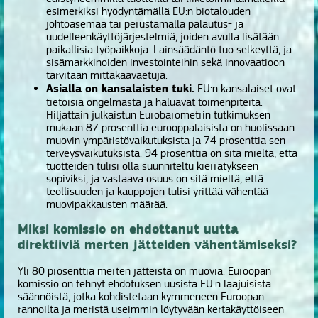
esimerkiksi hyödyntämällä EU:n biotalouden
johtoasemaa tai perustamalla palautus- ja
uudelleenkäyttöjärjestelmiä, joiden avulla lisätään
paikallisia työpaikkoja. Lainsäädäntö tuo selkeyttä, ja
sisämarkkinoiden investointeihin sekä innovaatioon
tarvitaan mittakaavaetuja.
Asialla on kansalaisten tuki.
EU:n kansalaiset ovat
tietoisia ongelmasta ja haluavat toimenpiteitä.
Hiljattain julkaistun Eurobarometrin tutkimuksen
mukaan 87 prosenttia eurooppalaisista on huolissaan
muovin ympäristövaikutuksista ja 74 prosenttia sen
terveysvaikutuksista. 94 prosenttia on sitä mieltä, että
tuotteiden tulisi olla suunniteltu kierrätykseen
sopiviksi, ja vastaava osuus on sitä mieltä, että
teollisuuden ja kauppojen tulisi yrittää vähentää
muovipakkausten määrää.
Miksi komissio on ehdottanut uutta
direktiiviä merten jätteiden vähentämiseksi?
Yli 80 prosenttia merten jätteistä on muovia. Euroopan
komissio on tehnyt ehdotuksen uusista EU:n laajuisista
säännöistä, jotka kohdistetaan kymmeneen Euroopan
rannoilta ja meristä useimmin löytyvään kertakäyttöiseen