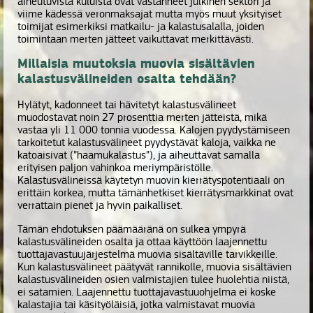
aiheutuvista kuluista ovat vastanneet julkinen sektori ja
viime kädessä veronmaksajat mutta myös muut yksityiset
toimijat esimerkiksi matkailu- ja kalastusalalla, joiden
toimintaan merten jätteet vaikuttavat merkittävästi.
Millaisia muutoksia muovia sisältävien
kalastusvälineiden osalta tehdään?
Hylätyt, kadonneet tai hävitetyt kalastusvälineet
muodostavat noin 27 prosenttia merten jätteistä, mikä
vastaa yli 11 000 tonnia vuodessa. Kalojen pyydystämiseen
tarkoitetut kalastusvälineet pyydystävät kaloja, vaikka ne
katoaisivat (”haamukalastus”), ja aiheuttavat samalla
erityisen paljon vahinkoa meriympäristölle.
Kalastusvälineissä käytetyn muovin kierrätyspotentiaali on
erittäin korkea, mutta tämänhetkiset kierrätysmarkkinat ovat
verrattain pienet ja hyvin paikalliset.
Tämän ehdotuksen päämääränä on sulkea ympyrä
kalastusvälineiden osalta ja ottaa käyttöön laajennettu
tuottajavastuujärjestelmä muovia sisältäville tarvikkeille.
Kun kalastusvälineet päätyvät rannikolle, muovia sisältävien
kalastusvälineiden osien valmistajien tulee huolehtia niistä,
ei satamien. Laajennettu tuottajavastuuohjelma ei koske
kalastajia tai käsityöläisiä, jotka valmistavat muovia