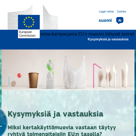
Legal notice
Cookies
suomi
FI
Tietoa kampanjasta EU:n muoviin liittyvät toimet
Kysymyksiä ja vastauksia
Kysymyksiä ja vastauksia
Miksi kertakäyttömuovia vastaan täytyy
ryhtyä toimenpiteisiin EU:n tasolla?