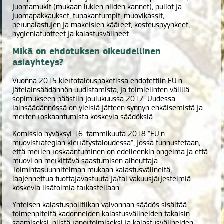
juomamukit (mukaan lukien niiden kannet), pullot ja
juomapakkaukset, tupakantumpit, muovikassit,
perunalastujen ja makeisien kääreet, kosteuspyyhkeet,
hygieniatuotteet ja kalastusvälineet.
Mikä on ehdotuksen oikeudellinen
asiayhteys?
Vuonna 2015 kiertotalouspaketissa ehdotettiin EU:n
jätelainsäädännön uudistamista, ja toimielinten välillä
sopimukseen päästiin joulukuussa 2017. Uudessa
lainsäädännössä on yleisiä jätteen synnyn ehkäisemistä ja
merten roskaantumista koskevia säädöksiä.
Komissio hyväksyi 16. tammikuuta 2018 ”EU:n
muovistrategian kierrätystaloudessa”, jossa tunnustetaan,
että merien roskaantuminen on edelleenkin ongelma ja että
muovi on merkittävä saastumisen aiheuttaja.
Toimintasuunnitelman mukaan kalastusvälineitä,
laajennettua tuottajavastuuta ja/tai vakuusjärjestelmiä
koskevia lisätoimia tarkastellaan.
Yhteisen kalastuspolitiikan valvonnan säädös sisältää
toimenpiteitä kadonneiden kalastusvälineiden takaisin
saamiseksi, niistä raportoimiseksi ja kalastusvälineiden