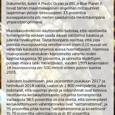
Dokumentit, kuten A Plastic Ocean ja BBC:n Blue Planet II,
toivat tämän maailmalaajuisen ongelman mittasuhteet
laajemman yleisön tietoisuuteen. 33 prosenttia
eurooppalaisista piti merten saastumista merkittävimpänä
ympäristöongelmana.
Muovikassidirektiivin käyttöönotto todistaa, että rajoittavilla
toimenpiteillä voidaan saada aikaan välittömiä tuloksia ja
julkista hyväksyntää. Täytäntöönpano osoittaa, että jopa
pienistä muovipusseista veloittaminen (noin 0,10 euroa) voi
vähentää kulutusta lyhyessä ajassa huomattavasti. Irlannissa
muovipussien verotuksen käyttöönotto vähensi niiden
käyttöä kaupoissa 90 prosenttia, ja rannoilta löydettyjen
pussien määrä laski merkittävästi, vuoden 1999 keskimäärin
18 muovipussista per 500 metriä viiteen pussiin vuonna
2003.
Julkiseen kuulemiseen, joka järjestettiin joulukuun 2017 ja
helmikuun 2018 välillä, saatiin yli 1 800 mielipidettä, jotka
todistavat, että laajempi yleisö ja sidosryhmät ovat tietoisia
tarvittavista kertakäyttömuoviin liittyvistä toimenpiteistä.
Vastaajista 98,5 prosenttia on sitä mieltä, että toimenpiteet
kertakäyttömuovin vähentämiseksi ovat ”välttämättömiä”, ja
95 prosenttia pitää toimia ”välttämättöminä ja kiireellisinä”.
Yli 70 prosenttia valmistajista ja yli 80 prosenttia