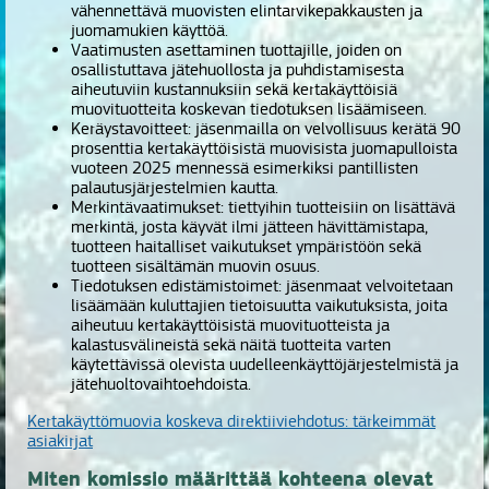
vähennettävä muovisten elintarvikepakkausten ja
juomamukien käyttöä.
Vaatimusten asettaminen tuottajille, joiden on
osallistuttava jätehuollosta ja puhdistamisesta
aiheutuviin kustannuksiin sekä kertakäyttöisiä
muovituotteita koskevan tiedotuksen lisäämiseen.
Keräystavoitteet: jäsenmailla on velvollisuus kerätä 90
prosenttia kertakäyttöisistä muovisista juomapulloista
vuoteen 2025 mennessä esimerkiksi pantillisten
palautusjärjestelmien kautta.
Merkintävaatimukset: tiettyihin tuotteisiin on lisättävä
merkintä, josta käyvät ilmi jätteen hävittämistapa,
tuotteen haitalliset vaikutukset ympäristöön sekä
tuotteen sisältämän muovin osuus.
Tiedotuksen edistämistoimet: jäsenmaat velvoitetaan
lisäämään kuluttajien tietoisuutta vaikutuksista, joita
aiheutuu kertakäyttöisistä muovituotteista ja
kalastusvälineistä sekä näitä tuotteita varten
käytettävissä olevista uudelleenkäyttöjärjestelmistä ja
jätehuoltovaihtoehdoista.
Kertakäyttömuovia koskeva direktiiviehdotus: tärkeimmät
asiakirjat
Miten komissio määrittää kohteena olevat