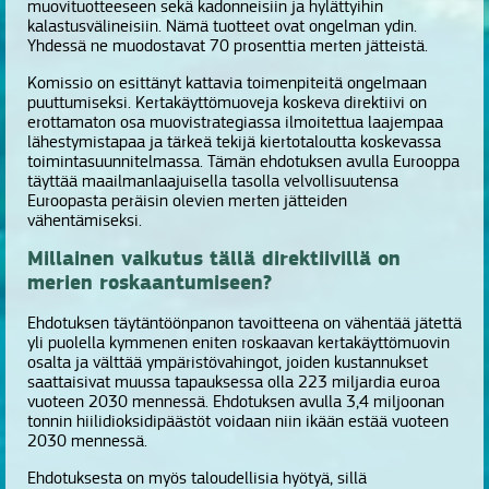
muovituotteeseen sekä kadonneisiin ja hylättyihin
kalastusvälineisiin. Nämä tuotteet ovat ongelman ydin.
Yhdessä ne muodostavat 70 prosenttia merten jätteistä.
Komissio on esittänyt kattavia toimenpiteitä ongelmaan
puuttumiseksi. Kertakäyttömuoveja koskeva direktiivi on
erottamaton osa muovistrategiassa ilmoitettua laajempaa
lähestymistapaa ja tärkeä tekijä kiertotaloutta koskevassa
toimintasuunnitelmassa. Tämän ehdotuksen avulla Eurooppa
täyttää maailmanlaajuisella tasolla velvollisuutensa
Euroopasta peräisin olevien merten jätteiden
vähentämiseksi.
Millainen vaikutus tällä direktiivillä on
merien roskaantumiseen?
Ehdotuksen täytäntöönpanon tavoitteena on vähentää jätettä
yli puolella kymmenen eniten roskaavan kertakäyttömuovin
osalta ja välttää ympäristövahingot, joiden kustannukset
saattaisivat muussa tapauksessa olla 223 miljardia euroa
vuoteen 2030 mennessä. Ehdotuksen avulla 3,4 miljoonan
tonnin hiilidioksidipäästöt voidaan niin ikään estää vuoteen
2030 mennessä.
Ehdotuksesta on myös taloudellisia hyötyä, sillä