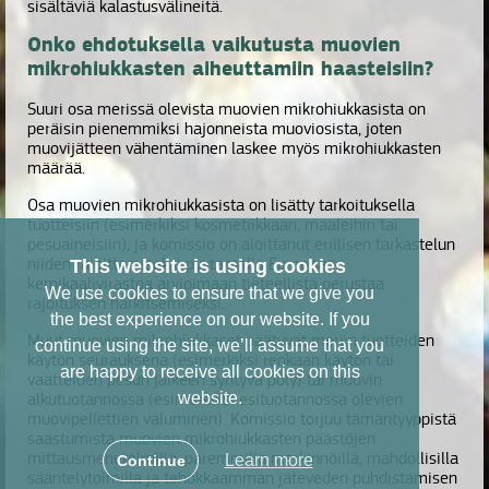
sisältäviä kalastusvälineitä.
Onko ehdotuksella vaikutusta muovien
mikrohiukkasten aiheuttamiin haasteisiin?
Suuri osa merissä olevista muovien mikrohiukkasista on
peräisin pienemmiksi hajonneista muoviosista, joten
muovijätteen vähentäminen laskee myös mikrohiukkasten
määrää.
Osa muovien mikrohiukkasista on lisätty tarkoituksella
tuotteisiin (esimerkiksi kosmetiikkaan, maaleihin tai
pesuaineisiin), ja komissio on aloittanut erillisen tarkastelun
niiden rajoittamiseksi pyytämällä Euroopan
This website is using cookies
kemikaalivirastoa arvioimaan tieteellistä perustaa
We use cookies to ensure that we give you
rajoituksen harkitsemiseksi.
the best experience on our website. If you
Muut muovien mikrohiukkaset päätyvät meriin tuotteiden
continue using the site, we’ll assume that you
käytön seurauksena (esimerkiksi renkaan käytön tai
are happy to receive all cookies on this
vaatteiden pesun jälkeen syntyvä pöly) tai muovin
alkutuotannossa (esimerkiksi esituotannossa olevien
website.
muovipellettien valuminen). Komissio torjuu tämäntyyppistä
saastumista muovien mikrohiukkasten päästöjen
mittausmenetelmillä, paremmilla merkinnöillä, mahdollisilla
Learn more
Continue
sääntelytoimilla ja tehokkaamman jäteveden puhdistamisen