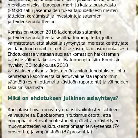
merkitsemiseksi. Euroopan meri- ja kalatalousrahasto
(EMKR) sallii jäsenmaiden tukea taloudellisesti merten
jätteiden keräämistä ja investointeja satamien
jätteidenkeruulaitteisiin.
Komission vuoden 2018 lakiehdotus satamien
jätteidenkeruulaitteista sisältää toimenpiteitä, joilla
varmistetaan, että aluksilla syntynyt tai merestä kerätty jäte
voidaan tuoda maihin ja että se käsitellään asianmukaisesti.
Ehdotuksessa viitataan suoraan komission harkitsemiin
kalastusvälineitä koskeviin lisätoimenpiteisiin. Komissio
hyväksyi 30. toukokuuta 2018
kalastuksenvalvontajärjestelmän arviointiehdotuksen, jolla
kehitetään kadonneista kalastusvälineistä raportoinnin
sääntöjä (esim. ottamalla käyttöön raportointi) ja välineiden
takaisin saamista.
Mikä on ehdotuksen julkinen asiayhteys?
Kansalaiset ovat muovin ympäristövaikutusten suhteen
valveutuneita. Eurobarometrin tutkimus osoitti, että
eurooppalaiset ovat huolestuneita päivittäin käytettyjen
muovituotteiden vaikutuksesta omaan terveyteensä (74
prosenttia) ja ympäristöön (87 prosenttia).