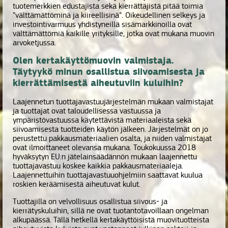
tuotemerkkien edustajista sekä kierrättäjistä pitää toimia
”välttämättöminä ja kiireellisinä”. Oikeudellinen selkeys ja
investointivarmuus yhdistyneillä sisämarkkinoilla ovat
välttämättömiä kaikille yrityksille, jotka ovat mukana muovin
arvoketjussa.
Olen kertakäyttömuovin valmistaja.
Täytyykö minun osallistua siivoamisesta ja
kierrättämisestä aiheutuviin kuluihin?
Laajennetun tuottajavastuujärjestelmän mukaan valmistajat
ja tuottajat ovat taloudellisessa vastuussa ja
ympäristövastuussa käytettävistä materiaaleista sekä
siivoamisesta tuotteiden käytön jälkeen. Järjestelmät on jo
perustettu pakkausmateriaalien osalta, ja niiden valmistajat
ovat ilmoittaneet olevansa mukana. Toukokuussa 2018
hyväksytyn EU:n jätelainsäädännön mukaan laajennettu
tuottajavastuu koskee kaikkia pakkausmateriaaleja.
Laajennettuihin tuottajavastuuohjelmiin saattavat kuulua
roskien keräämisestä aiheutuvat kulut.
Tuottajilla on velvollisuus osallistua siivous- ja
kierrätyskuluihin, sillä ne ovat tuotantotavoillaan ongelman
alkupäässä. Tällä hetkellä kertakäyttöisistä muovituotteista