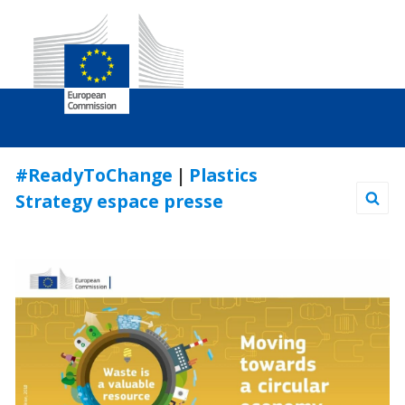
Skip
#ReadyToChange
|
Plastics
to
Strategy espace presse
Content