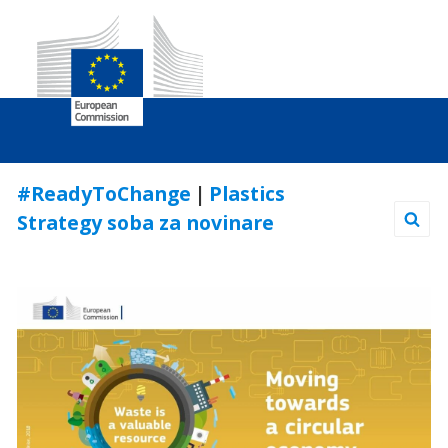
Skip
#ReadyToChange
|
Plastics
to
Strategy soba za novinare
Content