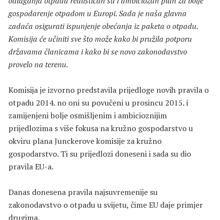
odlaganja otpada realističan su i ambiciozan plan za bolje
gospodarenje otpadom u Europi. Sada je naša glavna
zadaća osigurati ispunjenje obećanja iz paketa o otpadu.
Komisija će učiniti sve što može kako bi pružila potporu
državama članicama i kako bi se novo zakonodavstvo
provelo na terenu.
Komisija je izvorno predstavila prijedloge novih pravila o
otpadu 2014. no oni su povučeni u prosincu 2015. i
zamijenjeni bolje osmišljenim i ambicioznijim
prijedlozima s više fokusa na kružno gospodarstvo u
okviru plana Junckerove komisije za kružno
gospodarstvo. Ti su prijedlozi doneseni i sada su dio
pravila EU-a.
Danas donesena pravila najsuvremenije su
zakonodavstvo o otpadu u svijetu, čime EU daje primjer
drugima.