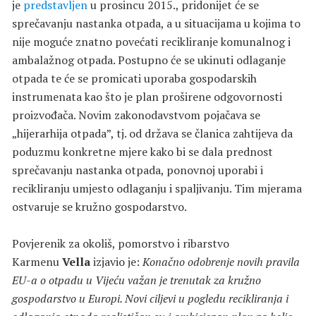
je
predstavljen
u prosincu 2015., pridonijet će se
sprečavanju nastanka otpada, a u situacijama u kojima to
nije moguće znatno povećati recikliranje komunalnog i
ambalažnog otpada. Postupno će se ukinuti odlaganje
otpada te će se promicati uporaba gospodarskih
instrumenata kao što je plan proširene odgovornosti
proizvođača. Novim zakonodavstvom pojačava se
„hijerarhija otpada”, tj. od država se članica zahtijeva da
poduzmu konkretne mjere kako bi se dala prednost
sprečavanju nastanka otpada, ponovnoj uporabi i
recikliranju umjesto odlaganju i spaljivanju. Tim mjerama
ostvaruje se kružno gospodarstvo.
Povjerenik za okoliš, pomorstvo i ribarstvo
Karmenu
Vella
izjavio je:
Konačno odobrenje novih pravila
EU-a o otpadu u Vijeću važan je trenutak za kružno
gospodarstvo u Europi. Novi ciljevi u pogledu recikliranja i