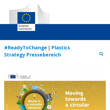
Skip
#ReadyToChange
|
Plastics
to
Strategy Pressebereich
Content