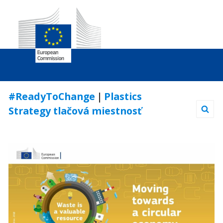
Skip
#ReadyToChange
|
Plastics
to
Strategy tlačová miestnosť
Content