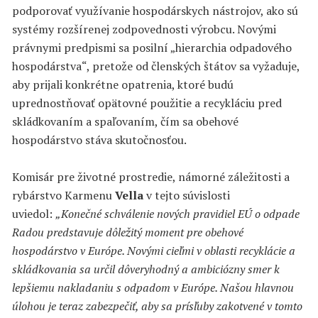
podporovať využívanie hospodárskych nástrojov, ako sú
systémy rozšírenej zodpovednosti výrobcu. Novými
právnymi predpismi sa posilní „hierarchia odpadového
hospodárstva“, pretože od členských štátov sa vyžaduje,
aby prijali konkrétne opatrenia, ktoré budú
uprednostňovať opätovné použitie a recykláciu pred
skládkovaním a spaľovaním, čím sa obehové
hospodárstvo stáva skutočnosťou.
Komisár pre životné prostredie, námorné záležitosti a
rybárstvo Karmenu
Vella
v tejto súvislosti
uviedol:
„Konečné schválenie nových pravidiel EÚ o odpade
Radou predstavuje dôležitý moment pre obehové
hospodárstvo v Európe. Novými cieľmi v oblasti recyklácie a
skládkovania sa určil dôveryhodný a ambiciózny smer k
lepšiemu nakladaniu s odpadom v Európe. Našou hlavnou
úlohou je teraz zabezpečiť, aby sa prísľuby zakotvené v tomto