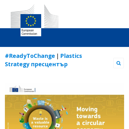
Skip
#ReadyToChange
|
Plastics
to
Strategy пресцентър
Content