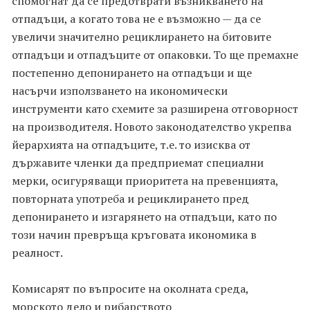
спомогнат да се предотврати възникването на
отпадъци, а когато това не е възможно — да се
увеличи значително рециклирането на битовите
отпадъци и отпадъците от опаковки. То ще премахне
постепенно депонирането на отпадъци и ще
насърчи използването на икономически
инструменти като схемите за разширена отговорност
на производителя. Новото законодателство укрепва
йерархията на отпадъците, т.е. то изисква от
държавите членки да предприемат специални
мерки, осигуряващи приоритета на превенцията,
повторната употреба и рециклирането пред
депонирането и изгарянето на отпадъци, като по
този начин превръща кръговата икономика в
реалност.
Комисарят по въпросите на околната среда,
морското дело и рибарството