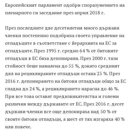
Европейският парламент одобри споразумението на
пленарното си заседание през април 2018 г.
През последните две десетилетия много държави
членки постепенно подобриха своето управление на
отпадъците в съответствие с йерархията на ЕС за
отпадъците. През 1995 г. средно 64 % от битовите
отпадъци в ЕС бяха депонирани. През 2000 г. тази
стойност беше намалена до 55 %, докато средният
дял на рециклираните отпадъци остана 25 %. През
2016 г. депонирането на битови отпадъци общо за ЕС
спадна до 24 %, а рециклирането нарасна до 46 %.
При все това остават предизвикателства и големи
различия между държавите от ЕС. През 2016 г. десет
държави членки все още депонираха над 50 % от
своите битови отпадъци, а шест от тях изгаряха 40 %
или повече.