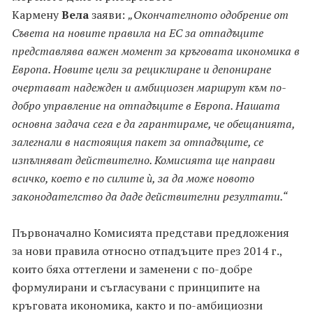
Кармену
Вела
заяви:
„Окончателното одобрение от
Съвета на новите правила на ЕС за отпадъците
представлява важен момент за кръговата икономика в
Европа. Новите цели за рециклиране и депониране
очертават надежден и амбициозен маршрут към по-
добро управление на отпадъците в Европа. Нашата
основна задача сега е да гарантираме, че обещанията,
залегнали в настоящия пакет за отпадъците, се
изпълняват действително. Комисията ще направи
всичко, което е по силите ѝ, за да може новото
законодателство да даде действителни резултати.“
Първоначално Комисията представи предложения
за нови правила относно отпадъците през 2014 г.,
които бяха оттеглени и заменени с по-добре
формулирани и съгласувани с принципите на
кръговата икономика, както и по-амбициозни