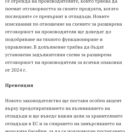
се отрежда на производителите, които трябва да
поемат отговорността за своите продукти, когато
последните се превърнат в отпадъци. Новите
изисквания по отношение на схемите за разширена
отговорност на производителя ще доведат до
подобряване на тяхното функциониране и
управление. В допълнение трябва да бъдат
установени задължителни схеми за разширена
отговорност на производителя за всички опаковки
от 2024 г.
Превенция
Новото законодателство ще постави особен акцент
върху предотвратяването на възникването на
отпадъци и ще въведе важни цели за хранителните
отпадъци в ЕС и за спирането на замърсяването на
морските басейни, за да се подпомогне постигането