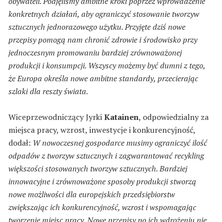
obywateli. Podjęliśmy ambitne kroki poprzez wprowadzenie
konkretnych działań, aby ograniczyć stosowanie tworzyw
sztucznych jednorazowego użytku. Przyjęte dziś nowe
przepisy pomogą nam chronić zdrowie i środowisko przy
jednoczesnym promowaniu bardziej zrównoważonej
produkcji i konsumpcji. Wszyscy możemy być dumni z tego,
że Europa określa nowe ambitne standardy, przecierając
szlaki dla reszty świata.
Wiceprzewodniczący Jyrki
Katainen
, odpowiedzialny za
miejsca pracy, wzrost, inwestycje i konkurencyjność,
dodał:
W nowoczesnej gospodarce musimy ograniczyć ilość
odpadów z tworzyw sztucznych i zagwarantować recykling
większości stosowanych tworzyw sztucznych. Bardziej
innowacyjne i zrównoważone sposoby produkcji stworzą
nowe możliwości dla europejskich przedsiębiorstw
zwiększając ich konkurencyjność, wzrost i wspomagając
tworzenie miejsc pracy. Nowe przepisy po ich wdrożeniu nie