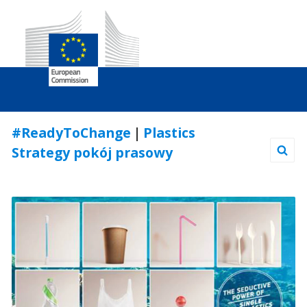
Skip
#ReadyToChange
|
Plastics
to
Strategy pokój prasowy
Content